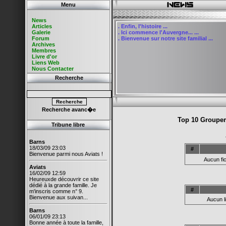
Menu
News
Articles
.
Enfin, l'histoire ...
Galerie
.
Ici commence l'Auvergne... ...
Forum
.
Bienvenue sur notre site familial ...
Archives
Membres
Livre d'or
Liens Web
Nous Contacter
Recherche
Recherche avanc�e
Top 10 Groupem
Tribune libre
Barns
18/03/09 23:03
#
Bienvenue parmi nous Aviats !
Aucun fi
Aviats
16/02/09 12:59
Heureuxde découvrir ce site
dédié à la grande famille. Je
#
m'inscris comme n° 9.
Bienvenue aux suivan...
Aucun l
Barns
06/01/09 23:13
Bonne année à toute la famille,