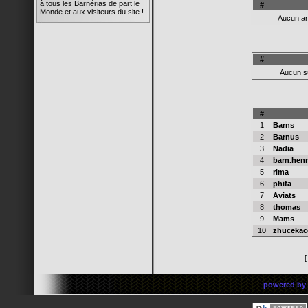
à tous les Barnérias de part le
#
Monde et aux visiteurs du site !
Aucun ar
rima
14/05/08 19:45
Super l'animation du site !
Quelle réactivité ! C'est trop
#
chouette ! Bravo à tous !
Aucun s
Barnus
12/05/08 17:25
ok pour les photos de la galerie
#
Barnus
12/05/08 17:21
1
Barns
OU TROUVER MON
2
Barnus
ADRESSE MAIL
3
Nadia
Barnus
4
barn.henr
12/05/08 17:21
5
rima
SALUT A TOUS LES
MEMBRES
6
phifa
7
Aviats
Barnus
8
thomas
12/05/08 17:20
MOI AUSSI J Y SUIS
9
Mams
10
zhuceka
Barns
07/05/08 22:48
Bon elle est où la famille ?!?
Barns
12/02/08 21:11
powered by
Bienvenue à toutes et tous !
rima